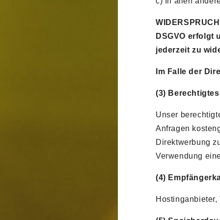
c) In allen ande
WIDERSPRUCHSREC
DSGVO erfolgt u
jederzeit zu wi
Im Falle der Di
(3) Berechtigtes
Unser berechtigt
Anfragen kostengü
Direktwerbung zu
Verwendung ein
(4) Empfängerk
Hostinganbieter,