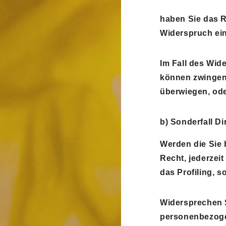
haben Sie das R
Widerspruch ein
Im Fall des Wid
können zwingend
überwiegen, od
b) Sonderfall D
Werden die Sie 
Recht, jederzei
das Profiling, s
Widersprechen S
personenbezogen